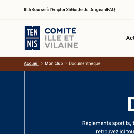
fft.fr
Bourse à l’Emploi 35
Guide du Dirigeant
FAQ
Act
Accueil
Mon club
Documenthèque
Aller au contenu principal
Règlements sportifs, t
retrouvez ici to