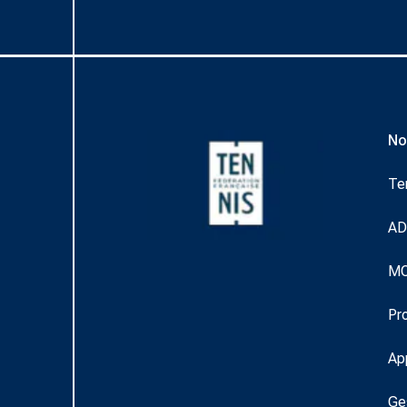
No
Te
A
M
Pr
Ap
Ge